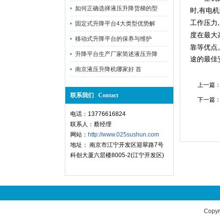
如何正确选择液压升降货梯的型
时
有电机
,
工作压力
,
固定式升降平台4大类型优势解
度在最大
移动式升降平台的保养与维护
靠等优点
升降平台生产厂家简述液压升降
途的最佳
南京液压升降机哪家好 首
上一篇
联系我们 Contact
下一篇
电话：13776616824
联系人：蔡经理
网站：
http://www.025sushun.com
地址： 南京市江宁开发区迎翠路7号
科创大厦六层楼8005-2(江宁开发区)
Copyr