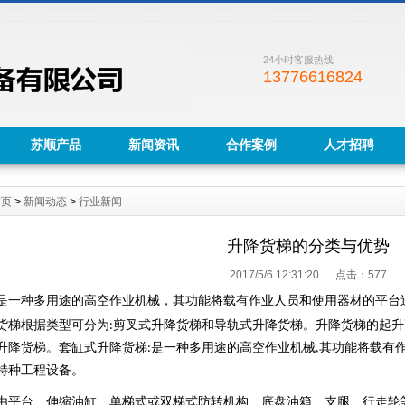
24小时客服热线
13776616824
苏顺产品
新闻资讯
合作案例
人才招聘
首页
>
新闻动态
>
行业新闻
升降货梯的分类与优势
2017/5/6 12:31:20 点击：
577
是一种多用途的高空作业机械，其功能将载有作业人员和使用器材的平台
梯根据类型可分为
剪叉式升降货梯和导轨式升降货梯。升降货梯的起升
:
升降货梯。套缸式升降货梯
是一种多用途的高空作业机械
其功能将载有
:
,
特种工程设备。
台、伸缩油缸、单梯式或双梯式防转机构、底盘油箱、支腿、行走轮