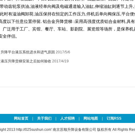
带动齿轮泵供油
油液经单向阀及电磁通道输入油缸
伸缩油缸则逐节上升
,
,
,
此时有溢油阀卸荷
油压保持在恒定的工作压力
停机后单向阀保压
平台便
,
,
,
高度以下任意位置停留
铝合金升降货梯
采用高强度优质铝合金材料
具有
.
:
,
。广泛用于工厂、宾馆、餐厅、车站、影剧院、展览馆等场所，是保养机
安全伴侣。
：
升降平台液压系统进水和进气原因
2017/5/6
：
液压升降货梯安装之后如何验收
2017/4/19
网站首页
|
关于我们
|
人才招聘
|
网站地图
|
订阅RSS
ight 2013
http://025sushun.com'
南京苏顺升降设备有限公司 版权所有 All Rights Rese