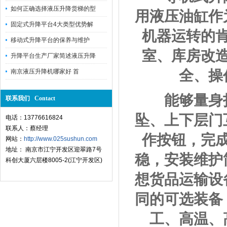
如何正确选择液压升降货梯的型
用液压油缸作
固定式升降平台4大类型优势解
机器运转的
移动式升降平台的保养与维护
室、库房改
升降平台生产厂家简述液压升降
全、操
南京液压升降机哪家好 首
能够量身打
联系我们 Contact
坠、上下层门
电话：13776616824
联系人：蔡经理
作按钮，完
网站：
http://www.025sushun.com
地址： 南京市江宁开发区迎翠路7号
稳，安装维护
科创大厦六层楼8005-2(江宁开发区)
想货品运输设
同的可选装备
工、高温、