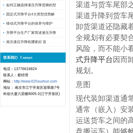
渠道与货车尾部
如何正确选择液压升降货梯的型
渠道升降到货车
固定式升降平台4大类型优势解
移动式升降平台的保养与维护
卸货渠道还隐藏
升降平台生产厂家简述液压升降
全规划有必要契
南京液压升降机哪家好 首
风险，而不能小
式升降平台
因而
联系我们 Contact
规划。
电话：13776616824
联系人：蔡经理
网站：
http://www.025sushun.com
意图
地址： 南京市江宁开发区迎翠路7号
科创大厦六层楼8005-2(江宁开发区)
现代装卸渠道通
通常（嵌入）安
运送货车之间的
盘搬运车）能够