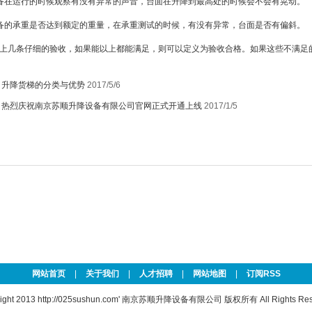
在运行的时候观察有没有异常的声音，台面在升降到最高处的时候会不会有晃动。
的承重是否达到额定的重量，在承重测试的时候，有没有异常，台面是否有偏斜。
几条仔细的验收，如果能以上都能满足，则可以定义为验收合格。如果这些不满足
：
升降货梯的分类与优势
2017/5/6
：
热烈庆祝南京苏顺升降设备有限公司官网正式开通上线
2017/1/5
网站首页
|
关于我们
|
人才招聘
|
网站地图
|
订阅RSS
ight 2013
http://025sushun.com'
南京苏顺升降设备有限公司 版权所有 All Rights Rese