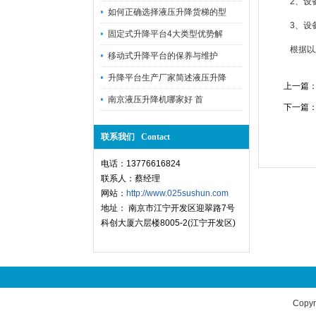
2、设备
如何正确选择液压升降货梯的型
3、设备
固定式升降平台4大类型优势解
根据以上
移动式升降平台的保养与维护
升降平台生产厂家简述液压升降
上一篇
南京液压升降机哪家好 首
下一篇
联系我们 Contact
电话：13776616824
联系人：蔡经理
网站：
http://www.025sushun.com
地址： 南京市江宁开发区迎翠路7号
科创大厦六层楼8005-2(江宁开发区)
Copyr