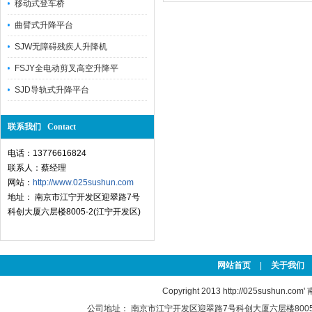
移动式登车桥
曲臂式升降平台
SJW无障碍残疾人升降机
FSJY全电动剪叉高空升降平
SJD导轨式升降平台
联系我们 Contact
电话：13776616824
联系人：蔡经理
网站：
http://www.025sushun.com
地址： 南京市江宁开发区迎翠路7号
科创大厦六层楼8005-2(江宁开发区)
网站首页
|
关于我们
Copyright 2013
http://025sushun.com'
公司地址： 南京市江宁开发区迎翠路7号科创大厦六层楼8005-2(江