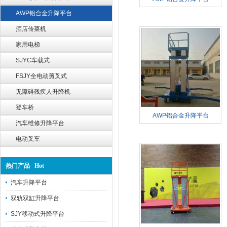
AWP铝合金升降平台
酒店传菜机
家用电梯
SJYC车载式
FSJY全电动剪叉式
无障碍残疾人升降机
登车桥
AWP铝合金升降平台
汽车维修升降平台
电动叉车
热门产品 Hot
汽车升降平台
双轨双缸升降平台
SJY移动式升降平台