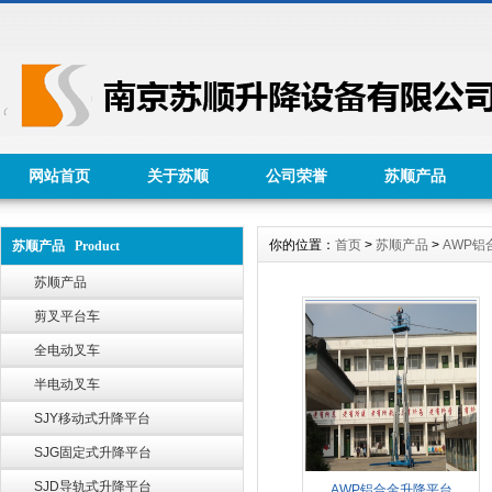
网站首页
关于苏顺
公司荣誉
苏顺产品
你的位置：
首页
>
苏顺产品
>
AWP铝
苏顺产品 Product
苏顺产品
剪叉平台车
全电动叉车
半电动叉车
SJY移动式升降平台
SJG固定式升降平台
SJD导轨式升降平台
AWP铝合金升降平台