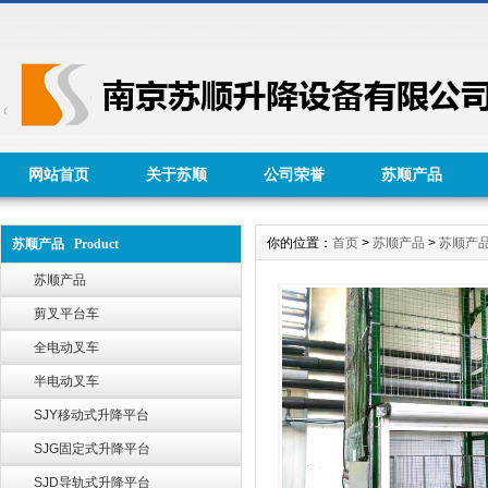
网站首页
关于苏顺
公司荣誉
苏顺产品
你的位置：
首页
>
苏顺产品
>
苏顺产
苏顺产品 Product
苏顺产品
剪叉平台车
全电动叉车
半电动叉车
SJY移动式升降平台
SJG固定式升降平台
SJD导轨式升降平台