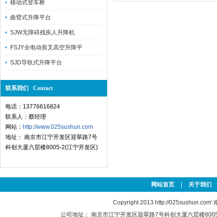
移动式登车桥
曲臂式升降平台
SJW无障碍残疾人升降机
FSJY全电动剪叉高空升降平
SJD导轨式升降平台
联系我们 Contact
电话：13776616824
联系人：蔡经理
网站：
http://www.025sushun.com
地址： 南京市江宁开发区迎翠路7号
科创大厦六层楼8005-2(江宁开发区)
网站首页
|
关于我们
Copyright 2013
http://025sushun.com'
公司地址： 南京市江宁开发区迎翠路7号科创大厦六层楼8005-2(江