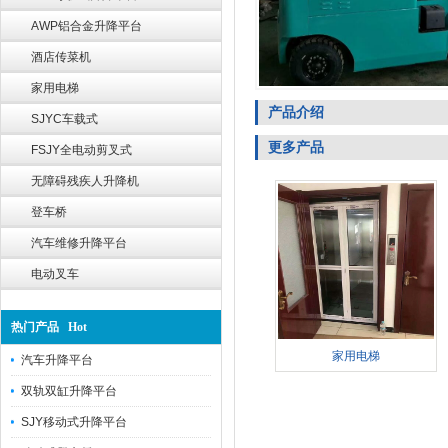
AWP铝合金升降平台
酒店传菜机
家用电梯
产品介绍
SJYC车载式
更多产品
FSJY全电动剪叉式
无障碍残疾人升降机
登车桥
汽车维修升降平台
电动叉车
热门产品 Hot
家用电梯
汽车升降平台
双轨双缸升降平台
SJY移动式升降平台