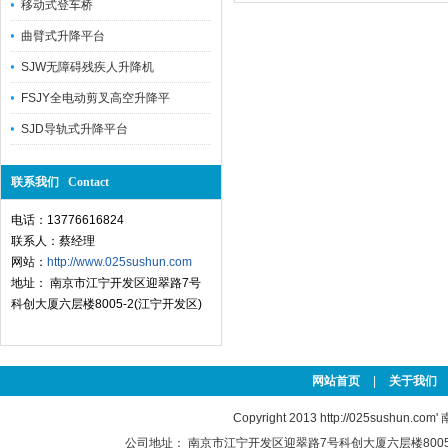
移动式登车桥
曲臂式升降平台
SJW无障碍残疾人升降机
FSJY全电动剪叉高空升降平
SJD导轨式升降平台
联系我们 Contact
电话：13776616824
联系人：蔡经理
网站：
http://www.025sushun.com
地址： 南京市江宁开发区迎翠路7号
科创大厦六层楼8005-2(江宁开发区)
网站首页
|
关于我们
Copyright 2013
http://025sushun.com'
公司地址： 南京市江宁开发区迎翠路7号科创大厦六层楼8005-2(江