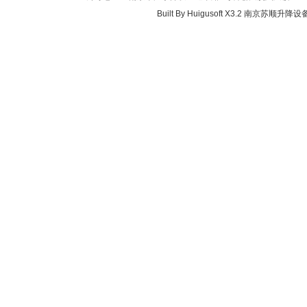
Built By
Huigusoft X3.2
南京苏顺升降设