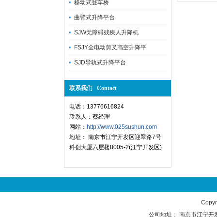
移动式登车桥
曲臂式升降平台
SJW无障碍残疾人升降机
FSJY全电动剪叉高空升降平
SJD导轨式升降平台
联系我们 Contact
电话：13776616824
联系人：蔡经理
网站：
http://www.025sushun.com
地址： 南京市江宁开发区迎翠路7号
科创大厦六层楼8005-2(江宁开发区)
Copyr
公司地址： 南京市江宁开发区迎