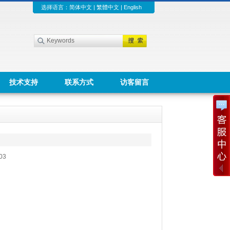
选择语言：
简体中文
|
繁體中文
|
English
技术支持
联系方式
访客留言
03