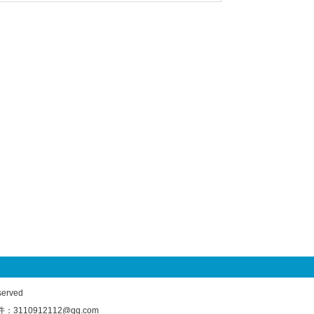
rved
110912112@qq.com