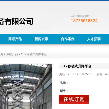
24小时客服热线
13776616824
苏顺产品
新闻资讯
合作案例
人才招聘
首页
>
苏顺产品
>
SJY移动式升降平台
SJY移动式升降平台
更新：2017/5/5 18:25:31 点击：
49
品牌：
型号：