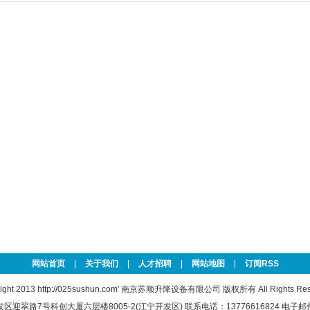
网站首页
|
关于我们
|
人才招聘
|
网站地图
|
订阅RSS
ight 2013
http://025sushun.com'
南京苏顺升降设备有限公司 版权所有 All Rights Rese
翠路7号科创大厦六层楼8005-2(江宁开发区) 联系电话：13776616824 电子邮件：3