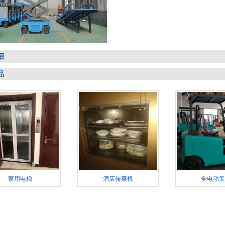
绍
品
家用电梯
酒店传菜机
全电动叉