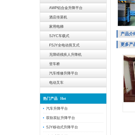
AWP铝合金升降平台
酒店传菜机
家用电梯
产品介
SJYC车载式
更多产
FSJY全电动剪叉式
无障碍残疾人升降机
登车桥
汽车维修升降平台
电动叉车
热门产品 Hot
汽车升降平台
双轨双缸升降平台
SJY移动式升降平台