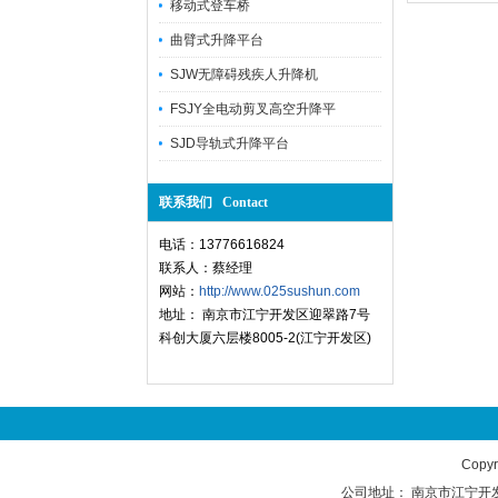
移动式登车桥
曲臂式升降平台
SJW无障碍残疾人升降机
FSJY全电动剪叉高空升降平
SJD导轨式升降平台
联系我们 Contact
电话：13776616824
联系人：蔡经理
网站：
http://www.025sushun.com
地址： 南京市江宁开发区迎翠路7号
科创大厦六层楼8005-2(江宁开发区)
Copyr
公司地址： 南京市江宁开发区迎