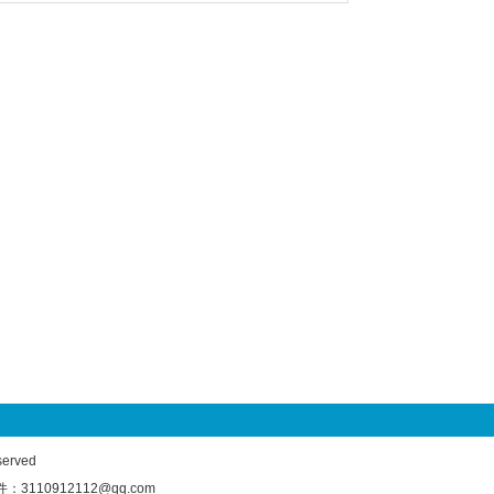
rved
110912112@qq.com