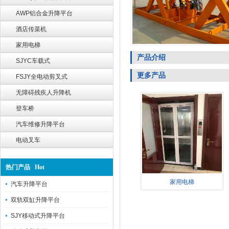
AWP铝合金升降平台
酒店传菜机
家用电梯
产品介绍
SJYC车载式
更多产品
FSJY全电动剪叉式
无障碍残疾人升降机
登车桥
汽车维修升降平台
电动叉车
热门产品 Hot
家用电梯
汽车升降平台
双轨双缸升降平台
SJY移动式升降平台