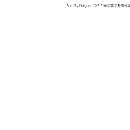
Built By
Huigusoft X3.2
南京苏顺升降设