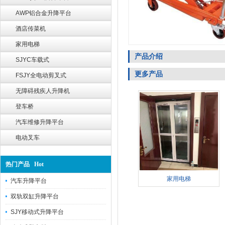
AWP铝合金升降平台
酒店传菜机
家用电梯
产品介绍
SJYC车载式
更多产品
FSJY全电动剪叉式
无障碍残疾人升降机
登车桥
汽车维修升降平台
电动叉车
热门产品 Hot
家用电梯
汽车升降平台
双轨双缸升降平台
SJY移动式升降平台