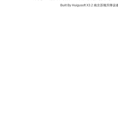
Built By
Huigusoft X3.2
南京苏顺升降设