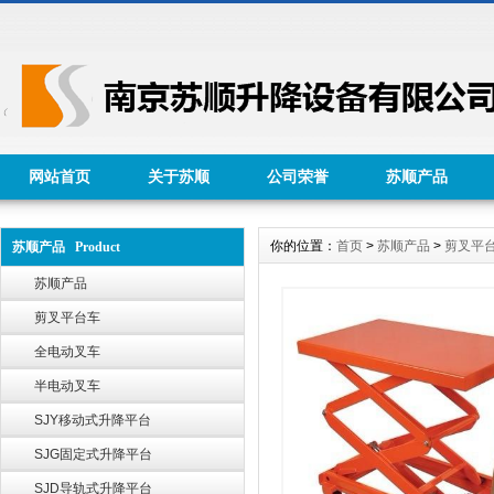
网站首页
关于苏顺
公司荣誉
苏顺产品
你的位置：
首页
>
苏顺产品
>
剪叉平
苏顺产品 Product
苏顺产品
剪叉平台车
全电动叉车
半电动叉车
SJY移动式升降平台
SJG固定式升降平台
SJD导轨式升降平台