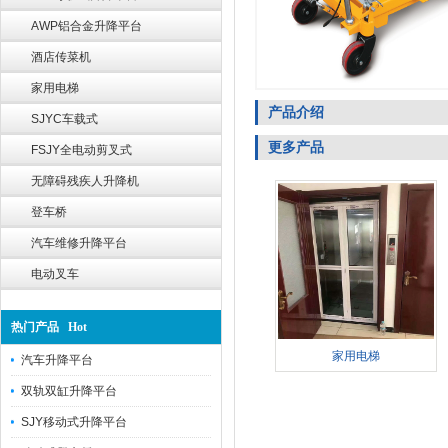
AWP铝合金升降平台
酒店传菜机
家用电梯
产品介绍
SJYC车载式
更多产品
FSJY全电动剪叉式
无障碍残疾人升降机
登车桥
汽车维修升降平台
电动叉车
热门产品 Hot
家用电梯
汽车升降平台
双轨双缸升降平台
SJY移动式升降平台