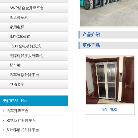
AWP铝合金升降平台
酒店传菜机
家用电梯
产品介绍
SJYC车载式
更多产品
FSJY全电动剪叉式
无障碍残疾人升降机
登车桥
汽车维修升降平台
电动叉车
热门产品 Hot
家用电梯
汽车升降平台
双轨双缸升降平台
SJY移动式升降平台