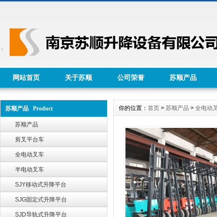
网站首页
关于苏顺
公司荣誉
苏顺产品
你的位置：
首页
>
苏顺产品
>
全电动
苏顺产品 Product
苏顺产品
剪叉平台车
全电动叉车
半电动叉车
SJY移动式升降平台
SJG固定式升降平台
SJD导轨式升降平台