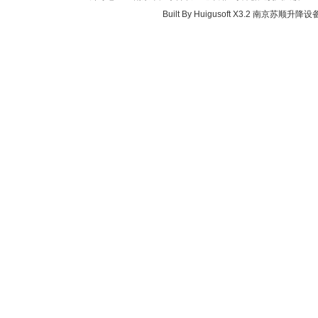
Built By
Huigusoft X3.2
南京苏顺升降设