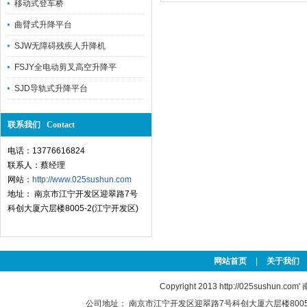
移动式登车桥
曲臂式升降平台
SJW无障碍残疾人升降机
FSJY全电动剪叉高空升降平
SJD导轨式升降平台
联系我们 Contact
电话：13776616824
联系人：蔡经理
网站：
http://www.025sushun.com
地址： 南京市江宁开发区迎翠路7号
科创大厦六层楼8005-2(江宁开发区)
网站首页
|
关于我们
Copyright 2013
http://025sushun.com'
公司地址： 南京市江宁开发区迎翠路7号科创大厦六层楼8005-2(江