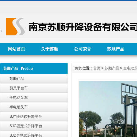
网站首页
关于苏顺
公司荣誉
苏顺产品
你的位置：
首页
>
苏顺产品
>
全电动
苏顺产品 Product
苏顺产品
剪叉平台车
全电动叉车
半电动叉车
SJY移动式升降平台
SJG固定式升降平台
SJD导轨式升降平台