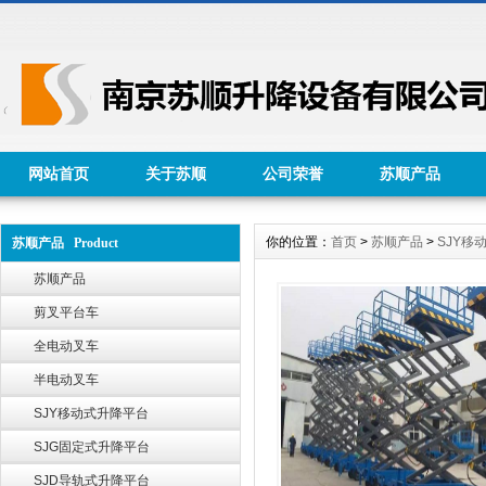
网站首页
关于苏顺
公司荣誉
苏顺产品
你的位置：
首页
>
苏顺产品
>
SJY移
苏顺产品 Product
苏顺产品
剪叉平台车
全电动叉车
半电动叉车
SJY移动式升降平台
SJG固定式升降平台
SJD导轨式升降平台