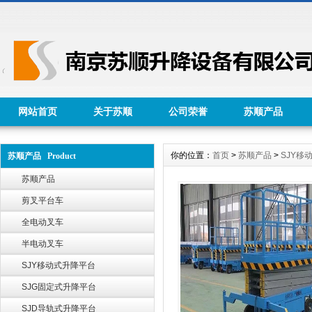
网站首页
关于苏顺
公司荣誉
苏顺产品
你的位置：
首页
>
苏顺产品
>
SJY移
苏顺产品 Product
苏顺产品
剪叉平台车
全电动叉车
半电动叉车
SJY移动式升降平台
SJG固定式升降平台
SJD导轨式升降平台