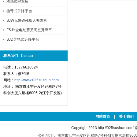
移动式登车桥
曲臂式升降平台
SJW无障碍残疾人升降机
FSJY全电动剪叉高空升降平
SJD导轨式升降平台
联系我们 Contact
电话：13776616824
联系人：蔡经理
网站：
http://www.025sushun.com
地址： 南京市江宁开发区迎翠路7号
科创大厦六层楼8005-2(江宁开发区)
网站首页
|
关于我们
Copyright 2013
http://025sushun.com'
公司地址： 南京市江宁开发区迎翠路7号科创大厦六层楼8005-2(江