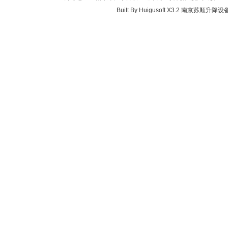
Built By
Huigusoft X3.2
南京苏顺升降设