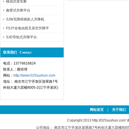
移动式登车桥
曲臂式升降平台
SJW无障碍残疾人升降机
FSJY全电动剪叉高空升降平
SJD导轨式升降平台
联系我们 Contact
电话：13776616824
联系人：蔡经理
网站：
http://www.025sushun.com
地址： 南京市江宁开发区迎翠路7号
科创大厦六层楼8005-2(江宁开发区)
网站首页
|
关于我们
Copyright 2013
http://025sushun.com'
公司地址： 南京市江宁开发区迎翠路7号科创大厦六层楼8005-2(江