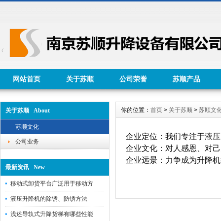
网站首页
关于苏顺
公司荣誉
苏顺产品
你的位置：
首页
>
关于苏顺
>
苏顺文
关于苏顺 About
苏顺文化
企业定位：我们专注于
液压
公司业务
企业文化：对人感恩、对己
企业远景：力争成为升降机
最新资讯 New
移动式卸货平台广泛用于移动方
液压升降机的除锈、防锈方法
浅述导轨式升降货梯有哪些性能