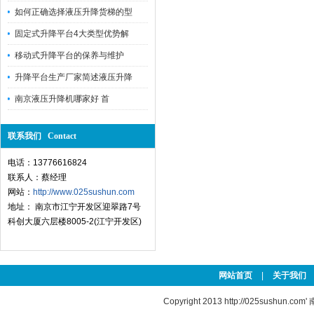
如何正确选择液压升降货梯的型
固定式升降平台4大类型优势解
移动式升降平台的保养与维护
升降平台生产厂家简述液压升降
南京液压升降机哪家好 首
联系我们 Contact
电话：13776616824
联系人：蔡经理
网站：
http://www.025sushun.com
地址： 南京市江宁开发区迎翠路7号
科创大厦六层楼8005-2(江宁开发区)
网站首页
|
关于我们
Copyright 2013
http://025sushun.com'