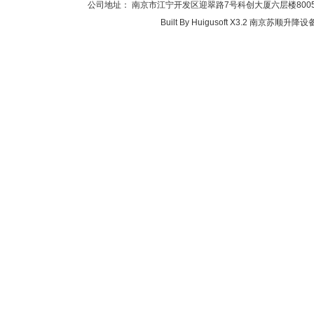
公司地址： 南京市江宁开发区迎翠路7号科创大厦六层楼8005-2(江
Built By
Huigusoft X3.2
南京苏顺升降设