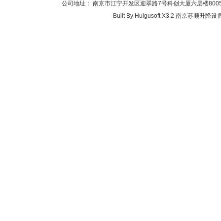
公司地址： 南京市江宁开发区迎翠路7号科创大厦六层楼8005-2(江
Built By
Huigusoft X3.2
南京苏顺升降设